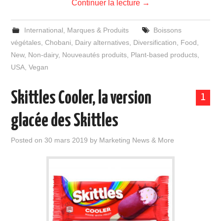
Continuer la lecture
→
International
,
Marques & Produits
Boissons
végétales
,
Chobani
,
Dairy alternatives
,
Diversification
,
Food
,
New
,
Non-dairy
,
Nouveautés produits
,
Plant-based products
,
USA
,
Vegan
Skittles Cooler, la version
1
glacée des Skittles
Posted on
30 mars 2019
by
Marketing News & More