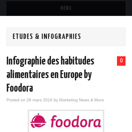
MENU
MARQUES & PRODUITS
ETUDES & INFOGRAPHIES
DISTRIBUTION
RESTAURATION
Infographie des habitudes
0
DIGITAL
alimentaires en Europe by
INTERNATIONAL
Foodora
A PROPOS
Posted on
28 mars 2016
by
Marketing News & More