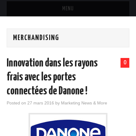
MENU
MARQUES & PRODUITS
MERCHANDISING
DISTRIBUTION
RESTAURATION
Innovation dans les rayons
0
DIGITAL
frais avec les portes
INTERNATIONAL
connectées de Danone !
A PROPOS
Posted on
27 mars 2016
by
Marketing News & More