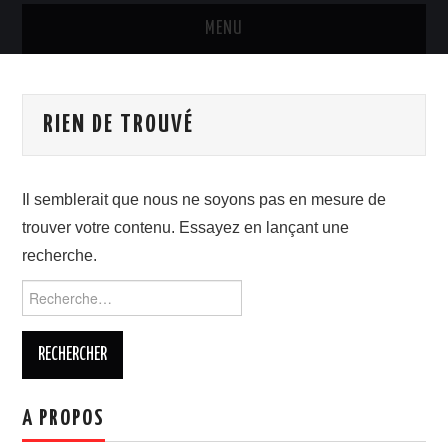
MENU
MARQUES & PRODUITS
RIEN DE TROUVÉ
DISTRIBUTION
RESTAURATION
Il semblerait que nous ne soyons pas en mesure de
trouver votre contenu. Essayez en lançant une
DIGITAL
recherche.
INTERNATIONAL
Rechercher :
A PROPOS
A PROPOS