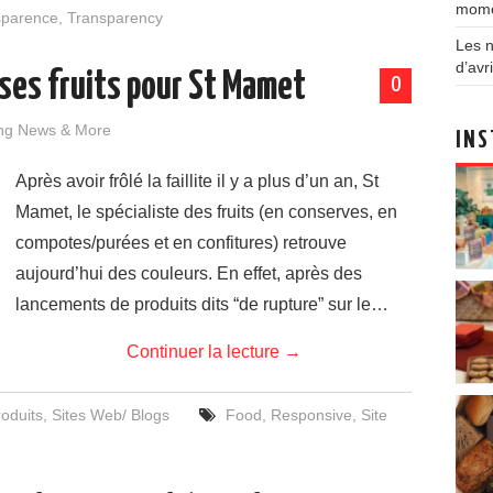
mom
sparence
,
Transparency
Les n
d’avri
 ses fruits pour St Mamet
0
ng News & More
INS
Après avoir frôlé la faillite il y a plus d’un an, St
Mamet, le spécialiste des fruits (en conserves, en
compotes/purées et en confitures) retrouve
aujourd’hui des couleurs. En effet, après des
lancements de produits dits “de rupture” sur le…
Continuer la lecture
→
oduits
,
Sites Web/ Blogs
Food
,
Responsive
,
Site