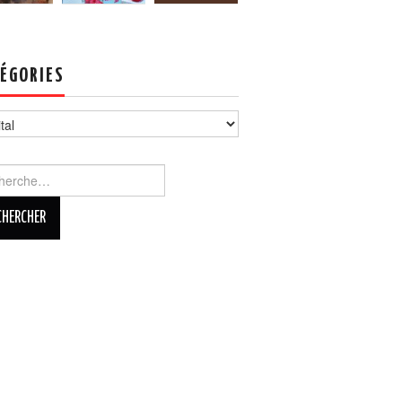
ÉGORIES
ories
rcher :