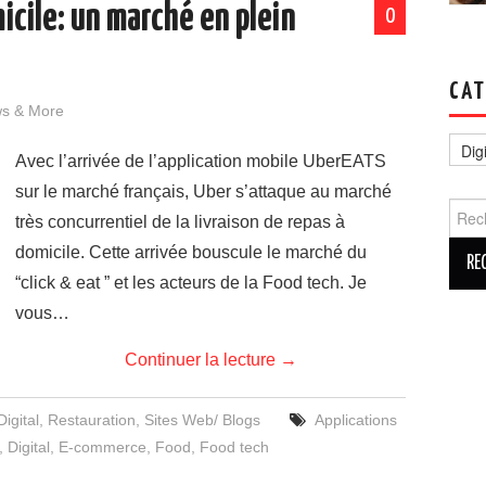
icile: un marché en plein
0
CAT
ws & More
Catég
Avec l’arrivée de l’application mobile UberEATS
sur le marché français, Uber s’attaque au marché
Reche
très concurrentiel de la livraison de repas à
domicile. Cette arrivée bouscule le marché du
“click & eat ” et les acteurs de la Food tech. Je
vous…
Continuer la lecture
→
Digital
,
Restauration
,
Sites Web/ Blogs
Applications
,
Digital
,
E-commerce
,
Food
,
Food tech