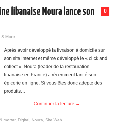
sine libanaise Noura lance son
0
s & More
Après avoir développé la livraison à domicile sur
son site internet et même développé le « click and
collect », Noura (leader de la restauration
libanaise en France) a récemment lancé son
épicerie en ligne. Si vous êtes donc adepte des
produits…
Continuer la lecture
→
 & mortar
,
Digital
,
Noura
,
Site Web