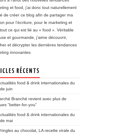
urs à l’affût des nouvelles tendances
ting et food, j’ai donc tout naturellement
é de créer ce blog afin de partager ma
on pour l’écriture, pour le marketing et
tout ce qui est lié au « food ». Véritable
use et gourmande, j’aime découvrir,
her et décrypter les dernières tendances
ting innovantes.
ICLES RÉCENTS
ctualités food & drink internationales du
de juin
rché Branché revient avec plus de
es “better-for-you”
ctualités food & drink internationales du
 de mai
ringles au chocolat, LA recette virale du