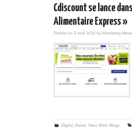
Cdiscount se lance dans
Alimentaire Express »
Posted on
3 avril 2016
by
Marketing New
Digital
,
Retail
,
Sites Web/ Blogs