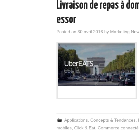
Livraison de repas à dom
essor
Posted on
30 avril 2016
by
Marketing Ne
Applications
,
Concepts & Tendances
,
mobiles
,
Click & Eat
,
Commerce connecté