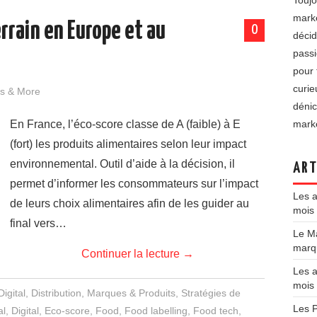
Toujo
marke
rrain en Europe et au
0
décid
passi
pour 
curie
s & More
dénic
En France, l’éco-score classe de A (faible) à E
marke
(fort) les produits alimentaires selon leur impact
environnemental. Outil d’aide à la décision, il
ART
permet d’informer les consommateurs sur l’impact
Les a
de leurs choix alimentaires afin de les guider au
mois 
final vers…
Le Ma
marqu
Continuer la lecture
→
Les a
mois
Digital
,
Distribution
,
Marques & Produits
,
Stratégies de
Les P
al
,
Digital
,
Eco-score
,
Food
,
Food labelling
,
Food tech
,