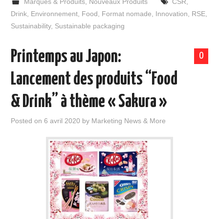
Marques & Produits
,
Nouveaux Produits
CSR
,
Drink
,
Environnement
,
Food
,
Format nomade
,
Innovation
,
RSE
,
Sustainability
,
Sustainable packaging
Printemps au Japon:
0
Lancement des produits “Food
& Drink” à thème « Sakura »
Posted on
6 avril 2020
by
Marketing News & More