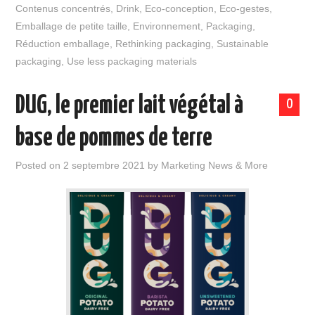
Contenus concentrés
,
Drink
,
Eco-conception
,
Eco-gestes
,
Emballage de petite taille
,
Environnement
,
Packaging
,
Réduction emballage
,
Rethinking packaging
,
Sustainable
packaging
,
Use less packaging materials
DUG, le premier lait végétal à
0
base de pommes de terre
Posted on
2 septembre 2021
by
Marketing News & More