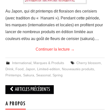
Au Japon, qui dit printemps dit floraison des cerisiers
(avec tradition du « Hanami »). Pendant cette période,
les marques (internationales et locales) en profitent pour
lancer de nombreux produits en édition limitée aux
couleurs et/ou au goût de fleurs de cerisier (sakura).…
Continuer la lecture
→
International
,
Marques & Produits
Cherry blossom
,
Drink
,
Food
,
Japon
,
Limited-edition
,
Nouveautés produits
,
Printemps
,
Sakura
,
Seasonal
,
Spring
Navigation
ARTICLES PRÉCÉDENTS
des
articles
A PROPOS