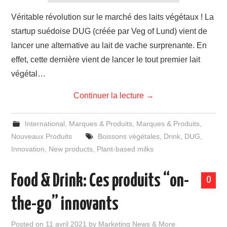
Véritable révolution sur le marché des laits végétaux ! La
startup suédoise DUG (créée par Veg of Lund) vient de
lancer une alternative au lait de vache surprenante. En
effet, cette dernière vient de lancer le tout premier lait
végétal…
Continuer la lecture
→
International
,
Marques & Produits
,
Marques & Produits
,
Nouveaux Produits
Boissons végétales
,
Drink
,
DUG
,
Innovation
,
New products
,
Plant-based milks
Food & Drink: Ces produits “on-
0
the-go” innovants
Posted on
11 avril 2021
by
Marketing News & More