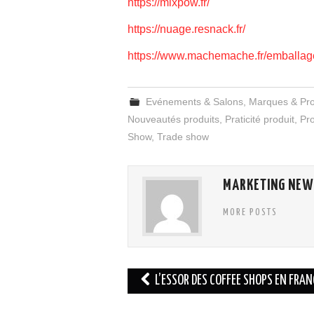
https://mixpow.fr/
https://nuage.resnack.fr/
https://www.machemache.fr/emballag
Evénements & Salons
,
Marques & Pro
Nouveautés produits
,
Praticité produit
,
Pr
Show
,
Trade show
MARKETING NEW
MORE POSTS
Navigation
L’ESSOR DES COFFEE SHOPS EN FRAN
des