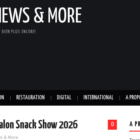
NEWS & MORE
 BIEN PLUS ENCORE!
ON
RESTAURATION
DIGITAL
INTERNATIONAL
A PROP
salon Snack Show 2026
A P
0
ws & More