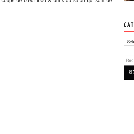
s coups de cœur food & drink du salon qui sont de
CAT
Catég
Reche