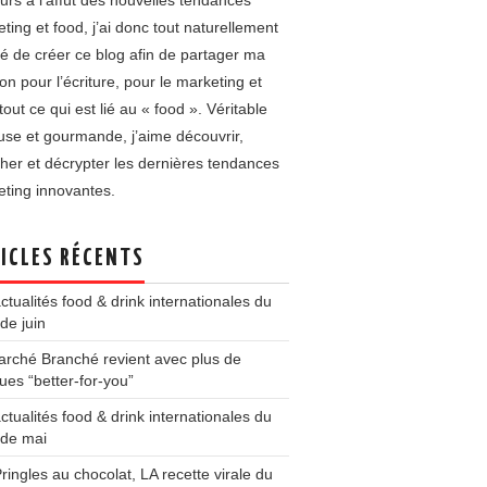
urs à l’affût des nouvelles tendances
ting et food, j’ai donc tout naturellement
é de créer ce blog afin de partager ma
on pour l’écriture, pour le marketing et
tout ce qui est lié au « food ». Véritable
use et gourmande, j’aime découvrir,
her et décrypter les dernières tendances
ting innovantes.
ICLES RÉCENTS
ctualités food & drink internationales du
de juin
rché Branché revient avec plus de
es “better-for-you”
ctualités food & drink internationales du
 de mai
ringles au chocolat, LA recette virale du