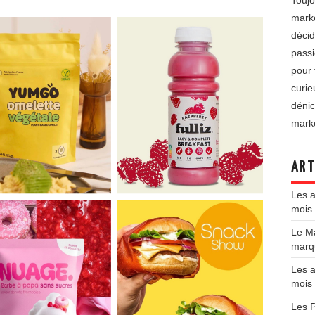
Toujo
marke
décid
passi
pour 
curie
dénic
marke
ART
Les a
mois 
Le Ma
marqu
Les a
mois
Les P