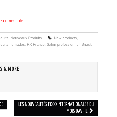
e-comestible
duits
,
Nouveaux Produits
New products
,
oduits nomades
,
RX France
,
Salon professionnel
,
Snack
S & MORE
CE
LES NOUVEAUTÉS FOOD INTERNATIONALES DU
MOIS D’AVRIL