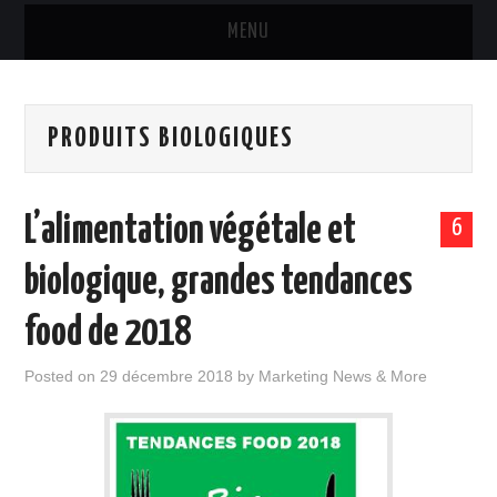
MENU
MARQUES & PRODUITS
PRODUITS BIOLOGIQUES
DISTRIBUTION
RESTAURATION
L’alimentation végétale et
6
DIGITAL
biologique, grandes tendances
INTERNATIONAL
food de 2018
A PROPOS
Posted on
29 décembre 2018
by
Marketing News & More