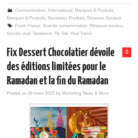
Communication
,
International
,
Marques & Produits
,
Marques & Produits
,
Nouveaux Produits
,
Réseaux Sociaux
Food
,
Franui
,
Grande consommation
,
Réseaux sociaux
,
Succès viral
,
Tendance
,
Tik Tok
,
Viral Trend
Fix Dessert Chocolatier dévoile
0
des éditions limitées pour le
Ramadan et la fin du Ramadan
Posted on
28 mars 2025
by
Marketing News & More