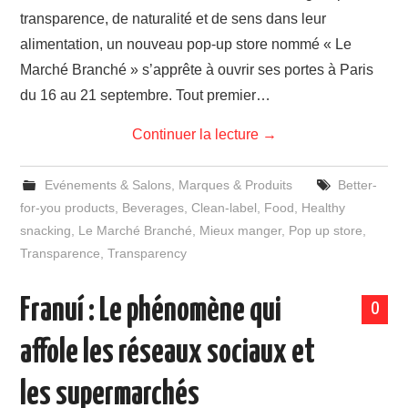
transparence, de naturalité et de sens dans leur
alimentation, un nouveau pop-up store nommé « Le
Marché Branché » s’apprête à ouvrir ses portes à Paris
du 16 au 21 septembre. Tout premier…
Continuer la lecture
→
Evénements & Salons
,
Marques & Produits
Better-
for-you products
,
Beverages
,
Clean-label
,
Food
,
Healthy
snacking
,
Le Marché Branché
,
Mieux manger
,
Pop up store
,
Transparence
,
Transparency
Franuí : Le phénomène qui
0
affole les réseaux sociaux et
les supermarchés