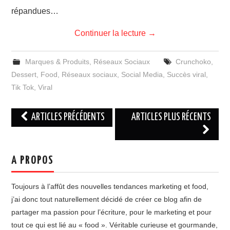
répandues…
Continuer la lecture
→
Marques & Produits
,
Réseaux Sociaux
Crunchoko
,
Dessert
,
Food
,
Réseaux sociaux
,
Social Media
,
Succès viral
,
Tik Tok
,
Viral
Navigation
ARTICLES PRÉCÉDENTS
ARTICLES PLUS RÉCENTS
des
articles
A PROPOS
Toujours à l’affût des nouvelles tendances marketing et food,
j’ai donc tout naturellement décidé de créer ce blog afin de
partager ma passion pour l’écriture, pour le marketing et pour
tout ce qui est lié au « food ». Véritable curieuse et gourmande,