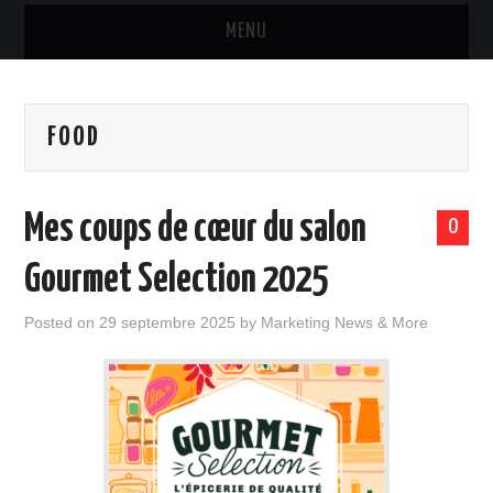
MENU
MARQUES & PRODUITS
FOOD
DISTRIBUTION
RESTAURATION
Mes coups de cœur du salon
0
DIGITAL
Gourmet Selection 2025
INTERNATIONAL
Posted on
29 septembre 2025
by
Marketing News & More
A PROPOS