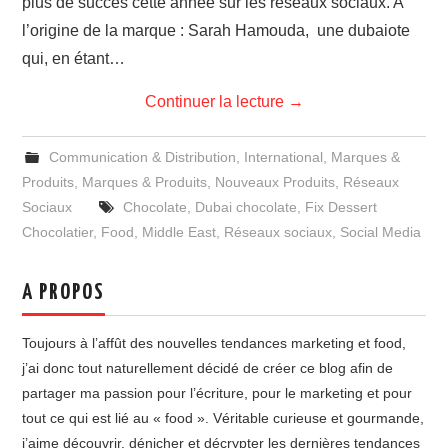
plus de succès cette année sur les réseaux sociaux. A
l’origine de la marque : Sarah Hamouda, une dubaiote
qui, en étant…
Continuer la lecture
→
Communication & Distribution
,
International
,
Marques &
Produits
,
Marques & Produits
,
Nouveaux Produits
,
Réseaux
Sociaux
Chocolate
,
Dubai chocolate
,
Fix Dessert
Chocolatier
,
Food
,
Middle East
,
Réseaux sociaux
,
Social Media
A PROPOS
Toujours à l’affût des nouvelles tendances marketing et food,
j’ai donc tout naturellement décidé de créer ce blog afin de
partager ma passion pour l’écriture, pour le marketing et pour
tout ce qui est lié au « food ». Véritable curieuse et gourmande,
j’aime découvrir, dénicher et décrypter les dernières tendances