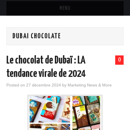
MENU
MARQUES & PRODUITS
DUBAI CHOCOLATE
DISTRIBUTION
RESTAURATION
Le chocolat de Dubaï : LA
0
DIGITAL
tendance virale de 2024
INTERNATIONAL
Posted on
27 décembre 2024
by
Marketing News & More
A PROPOS