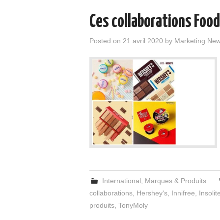
Ces collaborations Foo
Posted on
21 avril 2020
by
Marketing Ne
International
,
Marques & Produits
collaborations
,
Hershey's
,
Innifree
,
Insolit
produits
,
TonyMoly