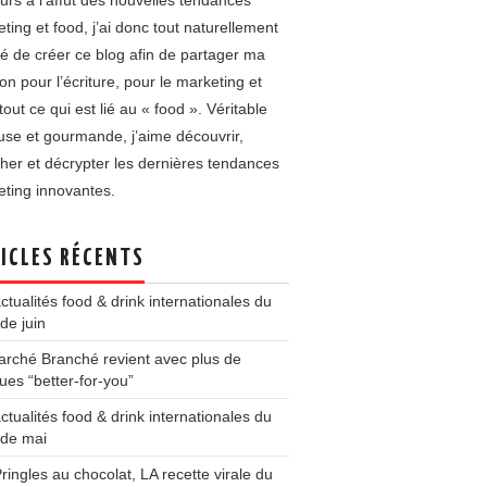
urs à l’affût des nouvelles tendances
ting et food, j’ai donc tout naturellement
é de créer ce blog afin de partager ma
on pour l’écriture, pour le marketing et
tout ce qui est lié au « food ». Véritable
use et gourmande, j’aime découvrir,
her et décrypter les dernières tendances
ting innovantes.
ICLES RÉCENTS
ctualités food & drink internationales du
de juin
rché Branché revient avec plus de
es “better-for-you”
ctualités food & drink internationales du
 de mai
ringles au chocolat, LA recette virale du