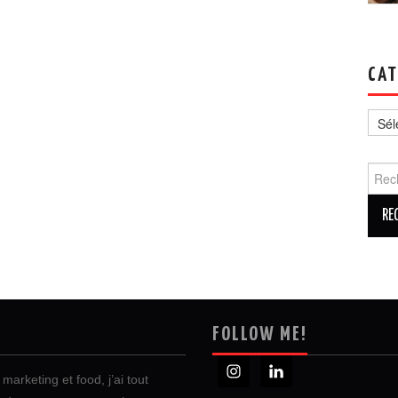
CAT
Catég
Reche
FOLLOW ME!
marketing et food, j’ai tout