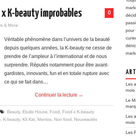
Toujo
marke
d x K-beauty improbables
0
décid
passi
ws & More
pour 
curie
Véritable phénomène dans l’univers de la beauté
dénic
depuis quelques années, la K-beauty ne cesse de
marke
prendre de l’ampleur à l’international et de nous
surprendre. Réputés notamment pour être avant-
ART
gardistes, innovants, fun et en totale rupture avec
ce qui se fait dans…
Les a
mois 
Continuer la lecture
→
Le Ma
marqu
Beauty
,
Etude House
,
Food
,
Food x K-beauty
Les a
e
,
K-beauty
,
Kit Kat
,
Mentos
,
Non food
,
Nouveautés
mois
Les P