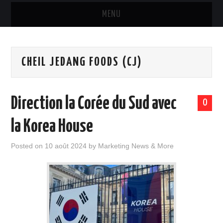
MENU
MARQUES & PRODUITS
CHEIL JEDANG FOODS (CJ)
DISTRIBUTION
RESTAURATION
Direction la Corée du Sud avec
0
DIGITAL
la Korea House
INTERNATIONAL
Posted on
10 août 2024
by
Marketing News & More
A PROPOS