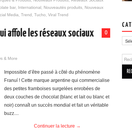
rques & Produits
,
Nouveaux Produits
,
Réseaux Sociaux
late bar
,
International
,
Nouveautés produits
,
Nouveaux
cial Media
,
Trend
,
Tucho
,
Viral Trend
CAT
ui affole les réseaux sociaux
0
Catég
Reche
ws & More
Impossible d’être passé à côté du phénomène
Franuí ! Cette marque argentine qui commercialise
des petites framboises surgelées enrobées de
deux couches de chocolat (blanc et lait ou blanc et
noir) connaît un succès mondial et fait un véritable
buzz…
Continuer la lecture
→