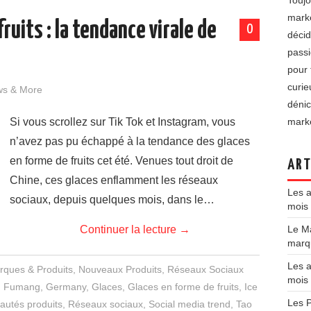
Toujo
marke
ruits : la tendance virale de
0
décid
passi
pour 
curie
ws & More
dénic
Si vous scrollez sur Tik Tok et Instagram, vous
marke
n’avez pas pu échappé à la tendance des glaces
en forme de fruits cet été. Venues tout droit de
ART
Chine, ces glaces enflamment les réseaux
Les a
sociaux, depuis quelques mois, dans le…
mois 
Continuer la lecture
→
Le Ma
marqu
Les a
rques & Produits
,
Nouveaux Produits
,
Réseaux Sociaux
mois
,
Fumang
,
Germany
,
Glaces
,
Glaces en forme de fruits
,
Ice
Les P
autés produits
,
Réseaux sociaux
,
Social media trend
,
Tao