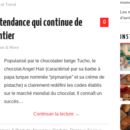
mom
ral Trend
Les n
d’avri
a tendance qui continue de
0
ntier
INS
ws & More
Popularisé par le chocolatier belge Tucho, le
chocolat Angel Hair (caractérisé par sa barbe à
papa turque nommée “pişmaniye” et sa crème de
pistache) a clairement redéfini les codes établis
sur le marché mondial du chocolat. Il connaît un
succès…
Continuer la lecture
→