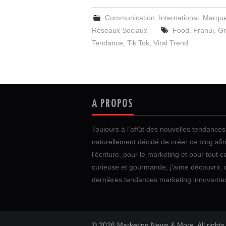
Communication
,
International
,
Marque
Réseaux Sociaux
Food
,
Franui
,
Gr
Tendance
,
Tik Tok
,
Viral Trend
A PROPOS
Toujours à l’affût des nouvelles tendances 
naturellement décidé de créer ce blog af
l’écriture, pour le marketing et pour tout c
curieuse et gourmande, j’aime découvrir, 
dernières tendances marketing innovante
© 2026 Marketing News & More. All rights