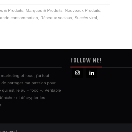
s & Produits
,
Marques & Produits
,
Nouveaux Produits
,
ande consommation
,
Réseaux sociaux
,
Succès viral
,
FOLLOW ME!
marketing et food, j’ai tout
in de partager ma passion pour
e qui est lié au « food ». Véritable
dénicher et décrypter les
s.
 reserved.