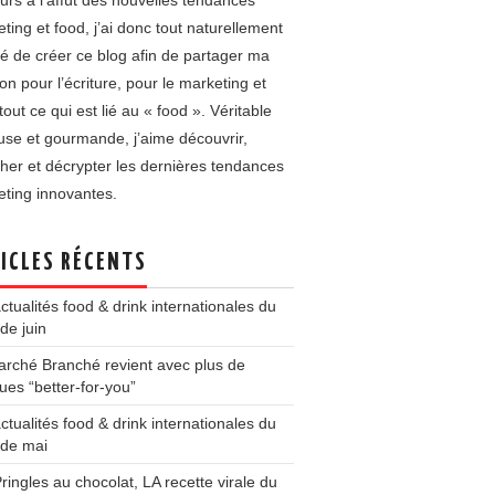
urs à l’affût des nouvelles tendances
ting et food, j’ai donc tout naturellement
é de créer ce blog afin de partager ma
on pour l’écriture, pour le marketing et
tout ce qui est lié au « food ». Véritable
use et gourmande, j’aime découvrir,
her et décrypter les dernières tendances
ting innovantes.
ICLES RÉCENTS
ctualités food & drink internationales du
de juin
rché Branché revient avec plus de
es “better-for-you”
ctualités food & drink internationales du
 de mai
ringles au chocolat, LA recette virale du