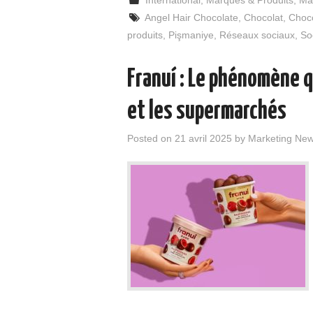
International
,
Marques & Produits
,
Ma
Angel Hair Chocolate
,
Chocolat
,
Choco
produits
,
Pişmaniye
,
Réseaux sociaux
,
So
Franuí : Le phénomène q
et les supermarchés
Posted on
21 avril 2025
by
Marketing Ne