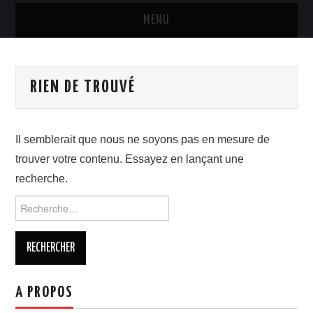
MENU
MARQUES & PRODUITS
RIEN DE TROUVÉ
DISTRIBUTION
RESTAURATION
Il semblerait que nous ne soyons pas en mesure de
trouver votre contenu. Essayez en lançant une
DIGITAL
recherche.
INTERNATIONAL
Rechercher :
A PROPOS
A PROPOS