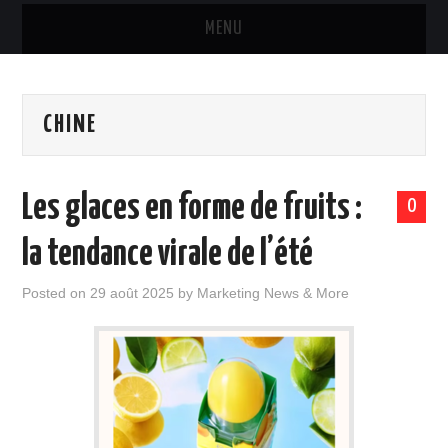
MENU
MARQUES & PRODUITS
CHINE
DISTRIBUTION
RESTAURATION
Les glaces en forme de fruits :
0
DIGITAL
la tendance virale de l’été
INTERNATIONAL
Posted on
29 août 2025
by
Marketing News & More
A PROPOS