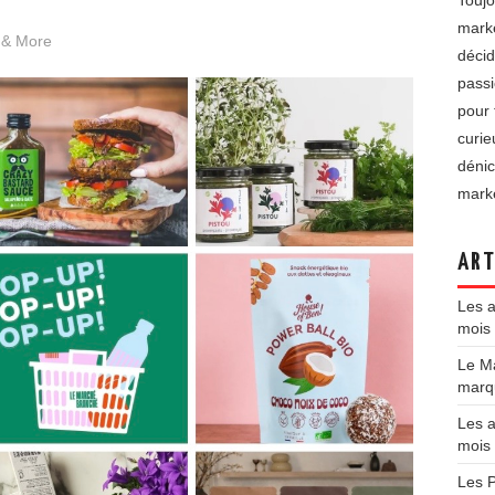
Toujo
marke
 & More
décid
passi
pour 
curie
dénic
marke
ART
Les a
mois 
Le Ma
marqu
Les a
mois
Les P