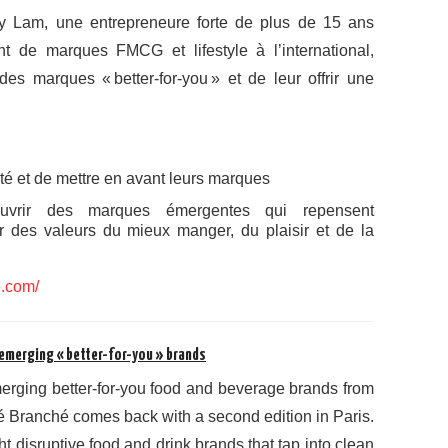
rley Lam, une entrepreneure forte de plus de 15 ans
 de marques FMCG et lifestyle à l’international,
es marques « better-for-you » et de leur offrir une
té et de mettre en avant leurs marques
vrir des marques émergentes qui repensent
ur des valeurs du mieux manger, du plaisir et de la
e.com/
 emerging « better-for-you » brands
erging better-for-you food and beverage brands from
 Branché comes back with a second edition in Paris.
t disruptive food and drink brands that tap into clean