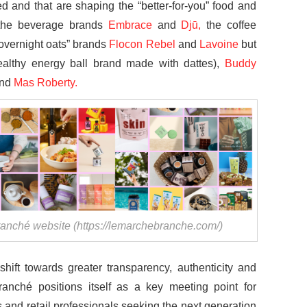
and that are shaping the “better-for-you” food and
the beverage brands
Embrace
and
Djū,
the coffee
“overnight oats” brands
Flocon Rebel
and
Lavoine
but
ealthy energy ball brand made with dattes),
Buddy
nd
Mas Roberty.
anché website (https://lemarchebranche.com/)
ift towards greater transparency, authenticity and
ranché positions itself as a key meeting point for
 and retail professionals seeking the next generation