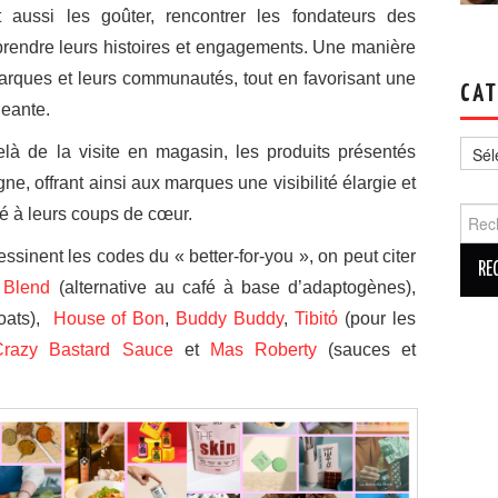
t aussi les goûter, rencontrer les fondateurs des
rendre leurs histoires et engagements. Une manière
marques et leurs communautés, tout en favorisant une
CAT
geante.
Catég
elà de la visite en magasin, les produits présentés
e, offrant ainsi aux marques une visibilité élargie et
é à leurs coups de cœur.
Reche
sinent les codes du « better-for-you », on peut citer
 Blend
(alternative au café à base d’adaptogènes),
 oats),
House of Bon
,
Buddy Buddy
,
Tibitό
(pour les
Crazy Bastard Sauce
et
Mas Roberty
(sauces et