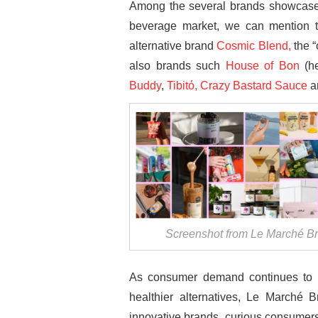
Among the several brands showcased 
beverage market, we can mention 
alternative brand
Cosmic Blend,
the 
also brands such
House of Bon
(h
Buddy
,
Tibitό,
Crazy Bastard Sauce
a
Screenshot from Le Marché Br
As consumer demand continues to sh
healthier alternatives, Le Marché B
innovative brands, curious consumers