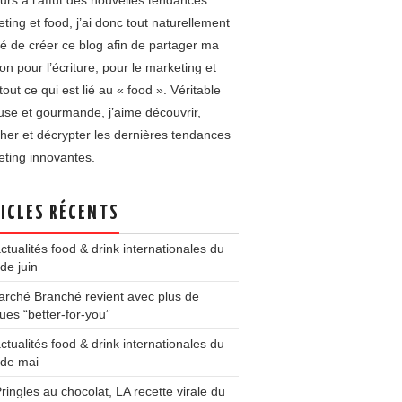
urs à l’affût des nouvelles tendances
ting et food, j’ai donc tout naturellement
é de créer ce blog afin de partager ma
on pour l’écriture, pour le marketing et
tout ce qui est lié au « food ». Véritable
use et gourmande, j’aime découvrir,
her et décrypter les dernières tendances
ting innovantes.
ICLES RÉCENTS
ctualités food & drink internationales du
de juin
rché Branché revient avec plus de
es “better-for-you”
ctualités food & drink internationales du
 de mai
ringles au chocolat, LA recette virale du