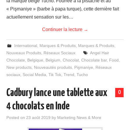
la marque belge Tucho. Fourrée à la pistache et au
« Pişmaniye » (barbe à papa turque), cette dernière fait
actuellement sensation sur les…
Continuer la lecture
→
International
,
Marques & Produits
,
Marques & Produits
,
Nouveaux Produits
,
Réseaux Sociaux
Angel Hair
Chocolate
,
Belgique
,
Belgium
,
Chocolat
,
Chocolate bar
,
Food
,
New products
,
Nouveautés produits
,
Pişmaniye
,
Réseaux
sociaux
,
Social Media
,
Tik Tok
,
Trend
,
Tucho
Cadbury lance une tablette aux
0
4 chocolats en Inde
Posted on
23 août 2019
by
Marketing News & More