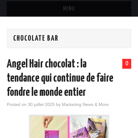
MENU
MARQUES & PRODUITS
CHOCOLATE BAR
DISTRIBUTION
RESTAURATION
Angel Hair chocolat : la
0
DIGITAL
tendance qui continue de faire
INTERNATIONAL
fondre le monde entier
A PROPOS
Posted on
30 juillet 2025
by
Marketing News & More