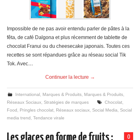
Impossible de ne pas avoir entendu parler de pâtes à la
fêta, de café Dalgona et plus récemment de tablette de
chocolat Franui ou du cheesecake japonais. Toutes ces
recettes se sont répandues grâce au réseau social Tik
Tok. Avec…
Continuer la lecture
→
International
,
Marques & Produits
,
Marques & Produits
,
Réseaux Sociaux
,
Stratégies de marques
Chocolat
,
Food
,
Pringles chocolat
,
Réseaux sociaux
,
Social Media
,
Social
media trend
,
Tendance virale
Les glaces en forme de fruits :
0