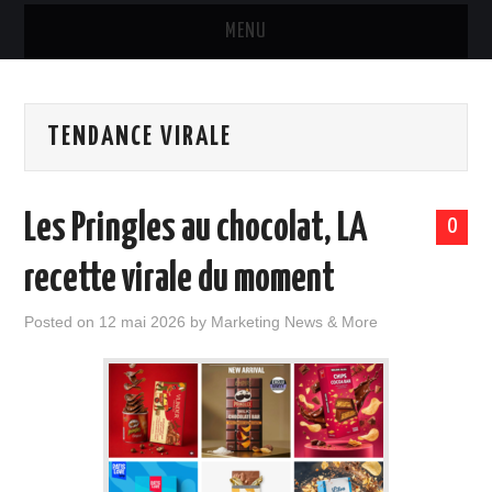
MENU
MARQUES & PRODUITS
TENDANCE VIRALE
DISTRIBUTION
RESTAURATION
Les Pringles au chocolat, LA
0
DIGITAL
recette virale du moment
INTERNATIONAL
Posted on
12 mai 2026
by
Marketing News & More
A PROPOS