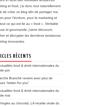
urs à l’affût des nouvelles tendances
ting et food, j’ai donc tout naturellement
é de créer ce blog afin de partager ma
on pour l’écriture, pour le marketing et
tout ce qui est lié au « food ». Véritable
use et gourmande, j’aime découvrir,
her et décrypter les dernières tendances
ting innovantes.
ICLES RÉCENTS
ctualités food & drink internationales du
de juin
rché Branché revient avec plus de
es “better-for-you”
ctualités food & drink internationales du
 de mai
ringles au chocolat, LA recette virale du