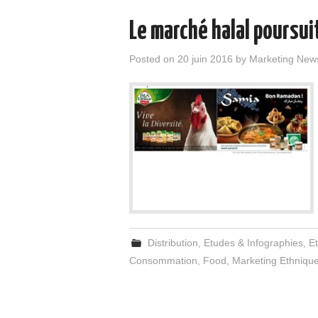
Le marché halal poursui
Posted on
20 juin 2016
by
Marketing New
Distribution
,
Etudes & Infographies
,
E
Consommation
,
Food
,
Marketing Ethniqu