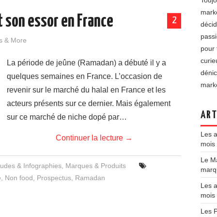
Toujo
marke
t son essor en France
2
décid
passi
s & More
pour 
curie
La période de jeûne (Ramadan) a débuté il y a
dénic
quelques semaines en France. L’occasion de
marke
revenir sur le marché du halal en France et les
acteurs présents sur ce dernier. Mais également
ART
sur ce marché de niche dopé par…
Les a
Continuer la lecture
→
mois 
Le Ma
tudes & Infographies
,
Marques & Produits
marqu
e
,
Non food
,
Prospectus
,
Ramadan
Les a
mois
Les P