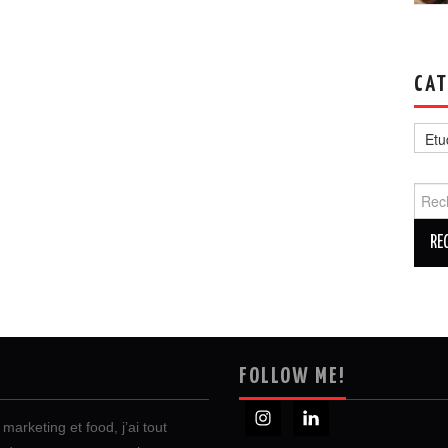
CAT
Catég
Reche
FOLLOW ME!
marketing et food, j’ai tout