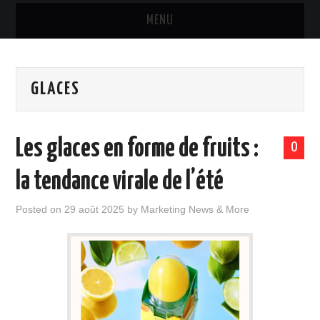
MENU
MARQUES & PRODUITS
GLACES
DISTRIBUTION
RESTAURATION
Les glaces en forme de fruits :
0
DIGITAL
la tendance virale de l’été
INTERNATIONAL
Posted on
29 août 2025
by
Marketing News & More
A PROPOS