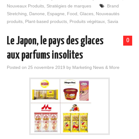
Nouveaux Produits
,
Stratégies de marques
Brand
Stretching
,
Danone
,
Espagne
,
Food
,
Glaces
,
Nouveautés
produits
,
Plant-based products
,
Produits végétaux
,
Savia
Le Japon, le pays des glaces
0
aux parfums insolites
Posted on
25 novembre 2019
by
Marketing News & More