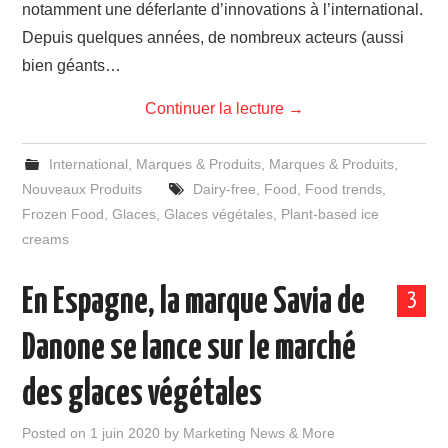
notamment une déferlante d’innovations à l’international.
Depuis quelques années, de nombreux acteurs (aussi
bien géants…
Continuer la lecture
→
International
,
Marques & Produits
,
Marques & Produits
,
Nouveaux Produits
Dairy-free
,
Food
,
Food trends
,
Frozen Food
,
Glaces
,
Glaces végétales
,
Plant-based ice
creams
En Espagne, la marque Savia de
3
Danone se lance sur le marché
des glaces végétales
Posted on
1 juin 2020
by
Marketing News & More