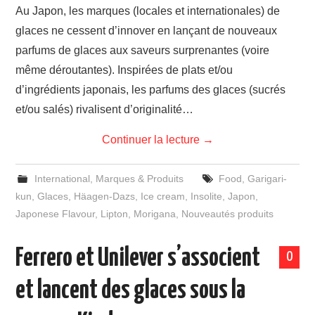
Au Japon, les marques (locales et internationales) de
glaces ne cessent d’innover en lançant de nouveaux
parfums de glaces aux saveurs surprenantes (voire
même déroutantes). Inspirées de plats et/ou
d’ingrédients japonais, les parfums des glaces (sucrés
et/ou salés) rivalisent d’originalité…
Continuer la lecture
→
International
,
Marques & Produits
Food
,
Garigari-
kun
,
Glaces
,
Häagen-Dazs
,
Ice cream
,
Insolite
,
Japon
,
Japonese Flavour
,
Lipton
,
Morigana
,
Nouveautés produits
Ferrero et Unilever s’associent
0
et lancent des glaces sous la