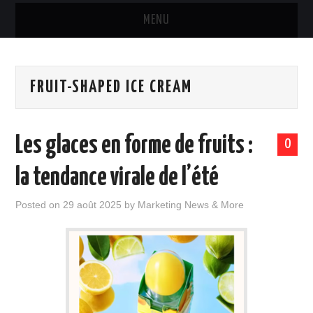
MENU
MARQUES & PRODUITS
FRUIT-SHAPED ICE CREAM
DISTRIBUTION
RESTAURATION
Les glaces en forme de fruits :
0
DIGITAL
la tendance virale de l’été
INTERNATIONAL
Posted on
29 août 2025
by
Marketing News & More
A PROPOS