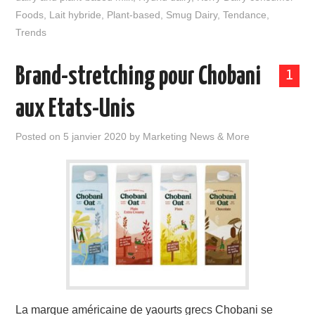
Foods
,
Lait hybride
,
Plant-based
,
Smug Dairy
,
Tendance
,
Trends
Brand-stretching pour Chobani
1
aux Etats-Unis
Posted on
5 janvier 2020
by
Marketing News & More
La marque américaine de yaourts grecs Chobani se