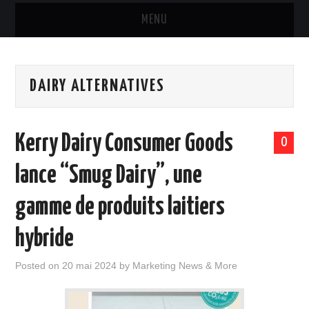
MENU
MARQUES & PRODUITS
DAIRY ALTERNATIVES
DISTRIBUTION
RESTAURATION
Kerry Dairy Consumer Goods
0
DIGITAL
lance “Smug Dairy”, une
INTERNATIONAL
gamme de produits laitiers
A PROPOS
hybride
Posted on
20 mai 2024
by
Marketing News & More