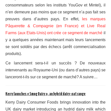
consommateurs selon les instituts YouGov et Mintel), il
n’en demeure pas moins que ce segment n’a pas fait ses
preuves dans d’autres pays. En effet,
les marques
Pâquerette & Compagnie (en France) et Live Real
Farms (aux Etats-Unis) ont crée ce segment de marché
il
y a quelques années maintenant mais leurs lancements
se sont soldés par des échecs (arrêt commercialisation
produits).
Ce lancement sera-t-il un succès ? De nouveaux
intervenants au Royaume-Uni (ou dans d’autres pays) se
lanceront-t-ils sur ce segment de marché? A suivre…
Kerry launches « Smug Dairy », an hybrid dairy-oat range
Kerry Dairy Consumer Foods brings innovation into the
UK dairy market introducing an hydrid dairy milk which