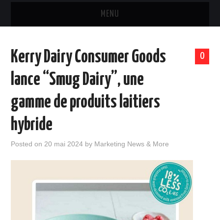
MENU
MARQUES & PRODUITS
Kerry Dairy Consumer Goods
0
DISTRIBUTION
lance “Smug Dairy”, une
RESTAURATION
gamme de produits laitiers
DIGITAL
hybride
INTERNATIONAL
Posted on
20 mai 2024
by
Marketing News & More
A PROPOS