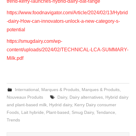
trend-kerry-launches-hybrid-dairy-oat-range
https://www.foodnavigator.com/Article/2024/02/13/Hybrid
-dairy-How-can-innovators-unlock-a-new-category-s-
potential
https://smugdairy.com/wp-
content/uploads/2024/02/TECHNICAL-LCA-SUMMARY-
Milk.pdf
International
,
Marques & Produits
,
Marques & Produits
,
Nouveaux Produits
Dairy
,
Dairy alternatives
,
Hybrid dairy
and plant-based milk
,
Hydrid dairy
,
Kerry Dairy consumer
Foods
,
Lait hybride
,
Plant-based
,
Smug Dairy
,
Tendance
,
Trends