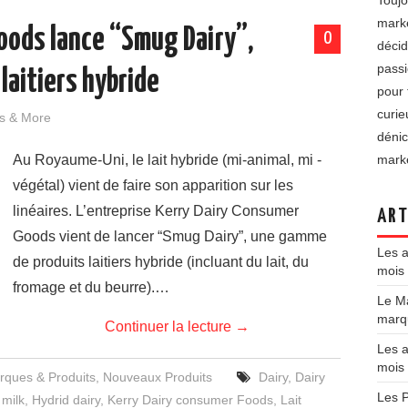
Toujo
marke
oods lance “Smug Dairy”,
0
décid
passi
laitiers hybride
pour 
curie
s & More
dénic
Au Royaume-Uni, le lait hybride (mi-animal, mi -
marke
végétal) vient de faire son apparition sur les
linéaires. L’entreprise Kerry Dairy Consumer
ART
Goods vient de lancer “Smug Dairy”, une gamme
Les a
de produits laitiers hybride (incluant du lait, du
mois 
fromage et du beurre).…
Le Ma
marqu
Continuer la lecture
→
Les a
mois
rques & Produits
,
Nouveaux Produits
Dairy
,
Dairy
Les P
 milk
,
Hydrid dairy
,
Kerry Dairy consumer Foods
,
Lait