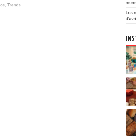
mom
nce
,
Trends
Les n
d’avri
INS