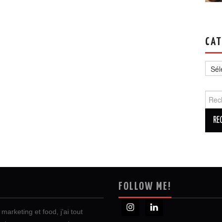
CAT
Catég
Reche
FOLLOW ME!
marketing et food, j’ai tout