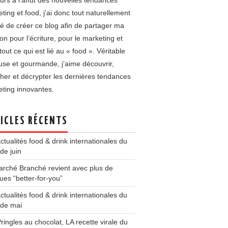
urs à l’affût des nouvelles tendances
ting et food, j’ai donc tout naturellement
é de créer ce blog afin de partager ma
on pour l’écriture, pour le marketing et
tout ce qui est lié au « food ». Véritable
use et gourmande, j’aime découvrir,
her et décrypter les dernières tendances
ting innovantes.
ICLES RÉCENTS
ctualités food & drink internationales du
de juin
rché Branché revient avec plus de
es “better-for-you”
ctualités food & drink internationales du
 de mai
ringles au chocolat, LA recette virale du