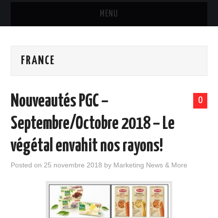
MENU
MARQUES & PRODUITS
FRANCE
DISTRIBUTION
RESTAURATION
Nouveautés PGC –
0
DIGITAL
Septembre/Octobre 2018 – Le
INTERNATIONAL
végétal envahit nos rayons!
A PROPOS
Posted on
25 novembre 2018
by
Marketing News & More