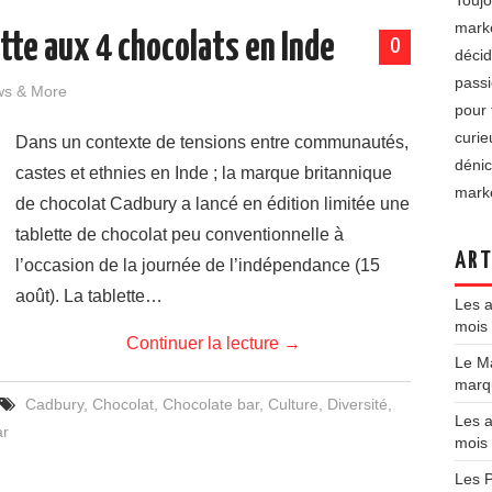
Toujo
marke
tte aux 4 chocolats en Inde
0
décid
passi
ws & More
pour 
curie
Dans un contexte de tensions entre communautés,
dénic
castes et ethnies en Inde ; la marque britannique
marke
de chocolat Cadbury a lancé en édition limitée une
tablette de chocolat peu conventionnelle à
ART
l’occasion de la journée de l’indépendance (15
août). La tablette…
Les a
mois 
Continuer la lecture
→
Le Ma
marqu
Cadbury
,
Chocolat
,
Chocolate bar
,
Culture
,
Diversité
,
Les a
ar
mois
Les P