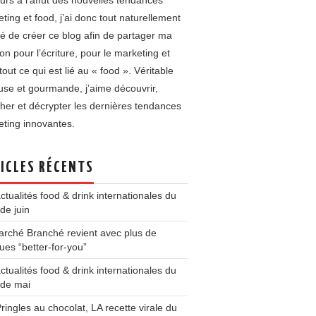
urs à l’affût des nouvelles tendances
ting et food, j’ai donc tout naturellement
é de créer ce blog afin de partager ma
on pour l’écriture, pour le marketing et
tout ce qui est lié au « food ». Véritable
use et gourmande, j’aime découvrir,
her et décrypter les dernières tendances
ting innovantes.
ICLES RÉCENTS
ctualités food & drink internationales du
de juin
rché Branché revient avec plus de
es “better-for-you”
ctualités food & drink internationales du
 de mai
ringles au chocolat, LA recette virale du