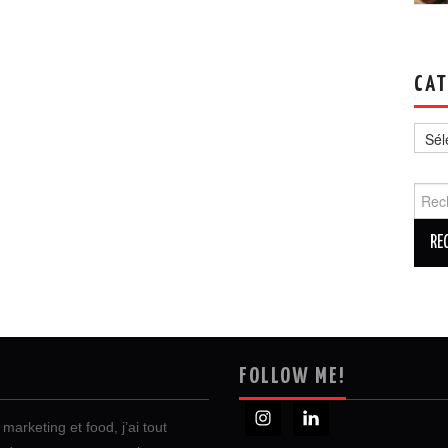
CAT
Catég
Reche
FOLLOW ME!
marketing et food, j’ai tout