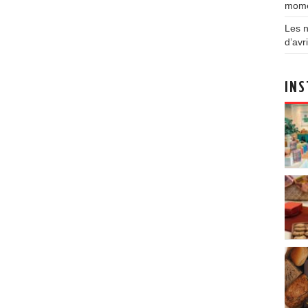
mom
Les n
d’avri
INS