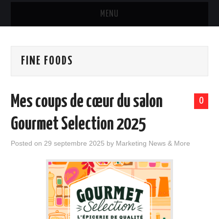
MENU
MARQUES & PRODUITS
FINE FOODS
DISTRIBUTION
RESTAURATION
Mes coups de cœur du salon
0
DIGITAL
Gourmet Selection 2025
INTERNATIONAL
Posted on
29 septembre 2025
by
Marketing News & More
A PROPOS