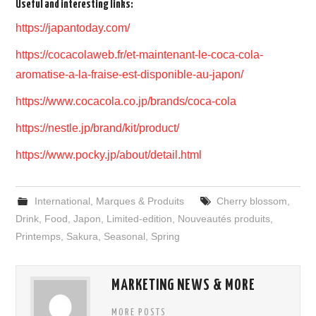
Useful and interesting links:
https://japantoday.com/
https://cocacolaweb.fr/et-maintenant-le-coca-cola-
aromatise-a-la-fraise-est-disponible-au-japon/
https://www.cocacola.co.jp/brands/coca-cola
https://nestle.jp/brand/kit/product/
https://www.pocky.jp/about/detail.html
International
,
Marques & Produits
Cherry blossom
,
Drink
,
Food
,
Japon
,
Limited-edition
,
Nouveautés produits
,
Printemps
,
Sakura
,
Seasonal
,
Spring
MARKETING NEWS & MORE
MORE POSTS