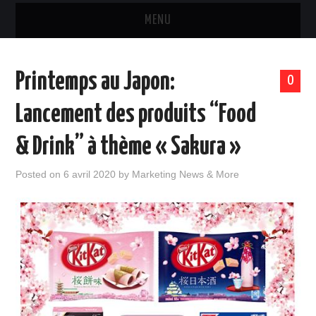
MENU
MARQUES & PRODUITS
Printemps au Japon:
0
DISTRIBUTION
Lancement des produits “Food
RESTAURATION
& Drink” à thème « Sakura »
DIGITAL
Posted on
6 avril 2020
by
Marketing News & More
INTERNATIONAL
A PROPOS