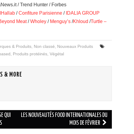
ews.it / Trend Hunter / Forbes
lHallab
/
Confiture Parisienne
/
IDALIA GROUP
Beyond Meat
/
Wholey
/
Menguy’s
/
Khloud
/
Turtle –
rques & Produits
,
Non classé
,
Nouveaux Produits
-based
,
Produits protéinés
,
Végétal
S & MORE
E QUI
LES NOUVEAUTÉS FOOD INTERNATIONALES DU
S
MOIS DE FÉVRIER