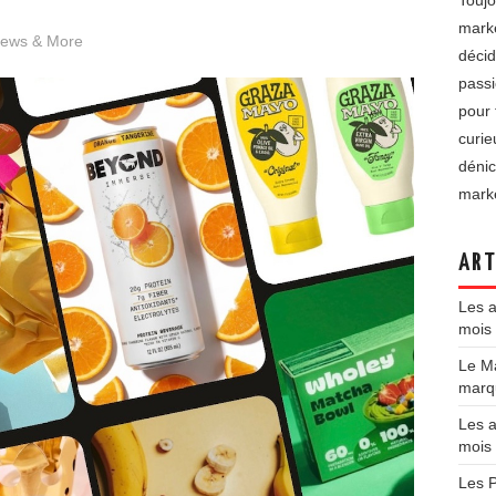
Toujo
marke
News & More
décid
passi
pour 
curie
dénic
marke
ART
Les a
mois 
Le Ma
marqu
Les a
mois
Les P