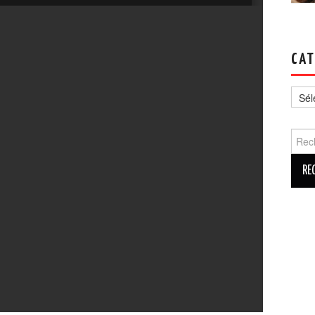
CAT
Catég
Reche