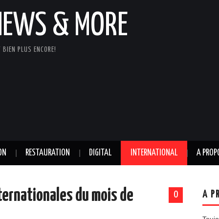
NEWS & MORE
 BIEN PLUS ENCORE!
ON
RESTAURATION
DIGITAL
INTERNATIONAL
A PROP
ternationales du mois de
A P
0