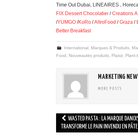
Time Out Dubai, LINEAIRES , HorecaN
FIX Dessert Chocolatier
/
Creations A
/
YUMGO
/
KoRo
/
AltroFood
/
Graza
/
Better Breakfast
International
,
Marques & Produits
,
Ma
Food
,
Nouveautés produits
,
Plaisir
,
Plant
MARKETING NEW
MORE POSTS
Navigation
WASTED PASTA : LA MARQUE DANOIS
des
TRANSFORME LE PAIN INVENDU EN PÂTE
articles