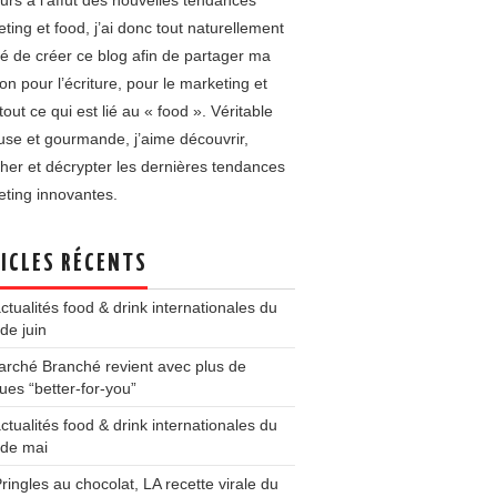
urs à l’affût des nouvelles tendances
ting et food, j’ai donc tout naturellement
é de créer ce blog afin de partager ma
on pour l’écriture, pour le marketing et
tout ce qui est lié au « food ». Véritable
use et gourmande, j’aime découvrir,
her et décrypter les dernières tendances
ting innovantes.
ICLES RÉCENTS
ctualités food & drink internationales du
de juin
rché Branché revient avec plus de
es “better-for-you”
ctualités food & drink internationales du
 de mai
ringles au chocolat, LA recette virale du