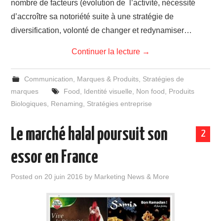
nombre de facteurs (évolution de l’activité, nécessité
d’accroître sa notoriété suite à une stratégie de
diversification, volonté de changer et redynamiser…
Continuer la lecture
→
Communication
,
Marques & Produits
,
Stratégies de
marques
Food
,
Identité visuelle
,
Non food
,
Produits
Biologiques
,
Renaming
,
Stratégies entreprise
Le marché halal poursuit son
2
essor en France
Posted on
20 juin 2016
by
Marketing News & More