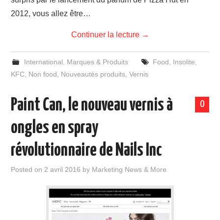
2012, vous allez être…
Continuer la lecture
→
International
,
Marques & Produits
Food
,
Insolite
,
KFC
,
Non food
,
Nouveautés produits
,
Vernis
Paint Can, le nouveau vernis à
0
ongles en spray
révolutionnaire de Nails Inc
Posted on
2 avril 2016
by
Marketing News & More