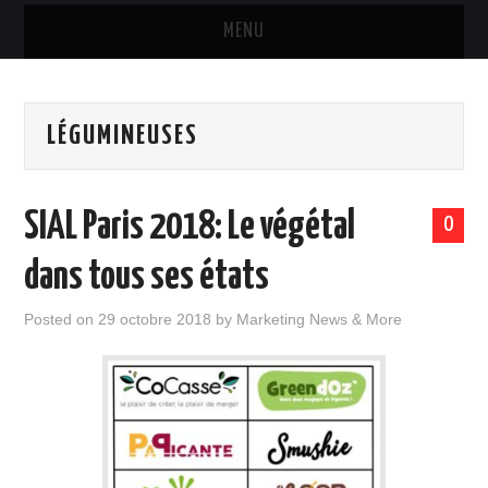
MENU
MARQUES & PRODUITS
LÉGUMINEUSES
DISTRIBUTION
RESTAURATION
SIAL Paris 2018: Le végétal
0
DIGITAL
dans tous ses états
INTERNATIONAL
Posted on
29 octobre 2018
by
Marketing News & More
A PROPOS