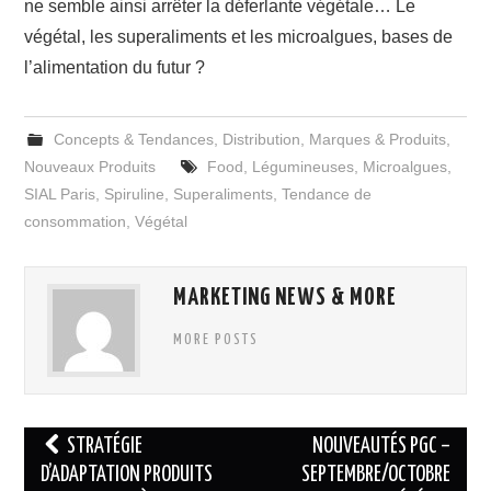
ne semble ainsi arrêter la déferlante végétale… Le
végétal, les superaliments et les microalgues, bases de
l’alimentation du futur ?
Concepts & Tendances
,
Distribution
,
Marques & Produits
,
Nouveaux Produits
Food
,
Légumineuses
,
Microalgues
,
SIAL Paris
,
Spiruline
,
Superaliments
,
Tendance de
consommation
,
Végétal
MARKETING NEWS & MORE
MORE POSTS
Navigation
STRATÉGIE
NOUVEAUTÉS PGC –
des
D’ADAPTATION PRODUITS
SEPTEMBRE/OCTOBRE