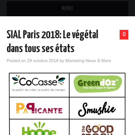
MENU
MARQUES & PRODUITS
SIAL Paris 2018: Le végétal
0
DISTRIBUTION
dans tous ses états
RESTAURATION
Posted on
29 octobre 2018
by
Marketing News & More
DIGITAL
INTERNATIONAL
A PROPOS