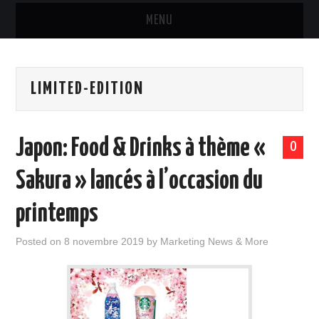
MENU
MARQUES & PRODUITS
LIMITED-EDITION
DISTRIBUTION
RESTAURATION
Japon: Food & Drinks à thème «
0
DIGITAL
Sakura » lancés à l’occasion du
INTERNATIONAL
printemps
A PROPOS
Posted on
8 novembre 2019
by
Marketing News & More