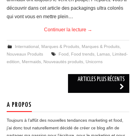
découvrir dans cet article des packagings ultra colorés
qui vont vous en mettre plein…
Continuer la lecture
→
International
,
Marques & Produits
,
Marques & Produits
,
Nouveaux Produits
Food
,
Food trends
,
Lamas
,
Limited-
edition
,
Mermaids
,
Nouveautés produits
,
Unicorns
Navigation
ARTICLES PLUS RÉCENTS
des
articles
A PROPOS
Toujours à l’affût des nouvelles tendances marketing et food,
j’ai donc tout naturellement décidé de créer ce blog afin de
partager ma passion pour l’écriture, pour le marketing et pour