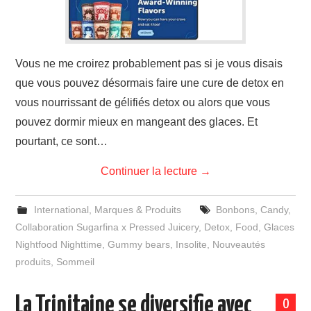
Vous ne me croirez probablement pas si je vous disais
que vous pouvez désormais faire une cure de detox en
vous nourrissant de gélifiés detox ou alors que vous
pouvez dormir mieux en mangeant des glaces. Et
pourtant, ce sont…
Continuer la lecture
→
International
,
Marques & Produits
Bonbons
,
Candy
,
Collaboration Sugarfina x Pressed Juicery
,
Detox
,
Food
,
Glaces
Nightfood Nighttime
,
Gummy bears
,
Insolite
,
Nouveautés
produits
,
Sommeil
La Trinitaine se diversifie avec
0