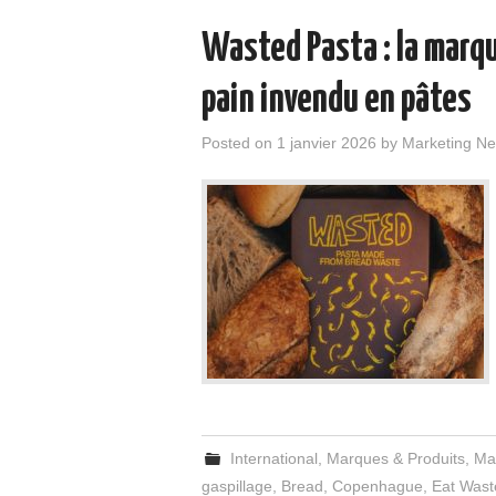
Wasted Pasta : la marqu
pain invendu en pâtes
Posted on
1 janvier 2026
by
Marketing N
International
,
Marques & Produits
,
Ma
gaspillage
,
Bread
,
Copenhague
,
Eat Wast