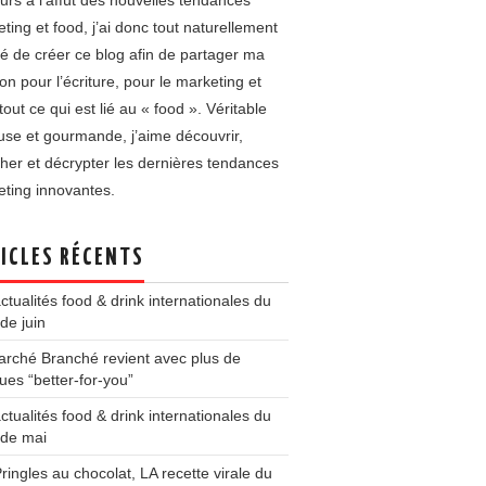
urs à l’affût des nouvelles tendances
ting et food, j’ai donc tout naturellement
é de créer ce blog afin de partager ma
on pour l’écriture, pour le marketing et
tout ce qui est lié au « food ». Véritable
use et gourmande, j’aime découvrir,
her et décrypter les dernières tendances
ting innovantes.
ICLES RÉCENTS
ctualités food & drink internationales du
de juin
rché Branché revient avec plus de
es “better-for-you”
ctualités food & drink internationales du
 de mai
ringles au chocolat, LA recette virale du