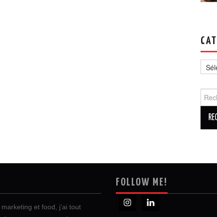
CAT
Catég
Reche
FOLLOW ME!
marketing et food, j’ai tout