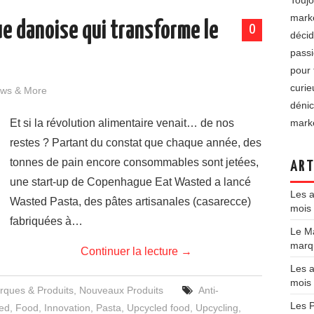
Toujo
marke
e danoise qui transforme le
0
décid
passi
pour 
curie
ews & More
dénic
Et si la révolution alimentaire venait… de nos
marke
restes ? Partant du constat que chaque année, des
tonnes de pain encore consommables sont jetées,
ART
une start-up de Copenhague Eat Wasted a lancé
Les a
Wasted Pasta, des pâtes artisanales (casarecce)
mois 
fabriquées à…
Le Ma
marqu
Continuer la lecture
→
Les a
mois
rques & Produits
,
Nouveaux Produits
Anti-
Les P
ed
,
Food
,
Innovation
,
Pasta
,
Upcycled food
,
Upcycling
,