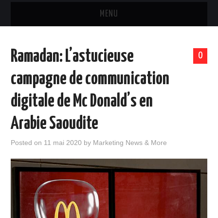
MENU
MARQUES & PRODUITS
Ramadan: L’astucieuse
0
DISTRIBUTION
campagne de communication
RESTAURATION
digitale de Mc Donald’s en
DIGITAL
Arabie Saoudite
INTERNATIONAL
Posted on
11 mai 2020
by
Marketing News & More
A PROPOS