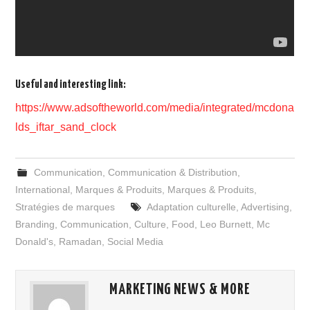
Useful and interesting link:
https://www.adsoftheworld.com/media/integrated/mcdona
lds_iftar_sand_clock
Communication
,
Communication & Distribution
,
International
,
Marques & Produits
,
Marques & Produits
,
Stratégies de marques
Adaptation culturelle
,
Advertising
,
Branding
,
Communication
,
Culture
,
Food
,
Leo Burnett
,
Mc
Donald's
,
Ramadan
,
Social Media
MARKETING NEWS & MORE