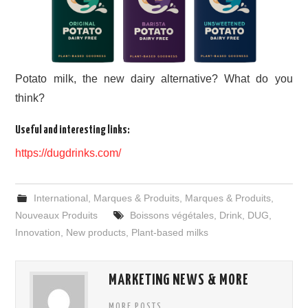
Potato milk, the new dairy alternative? What do you
think?
Useful and interesting links:
https://dugdrinks.com/
International
,
Marques & Produits
,
Marques & Produits
,
Nouveaux Produits
Boissons végétales
,
Drink
,
DUG
,
Innovation
,
New products
,
Plant-based milks
MARKETING NEWS & MORE
MORE POSTS